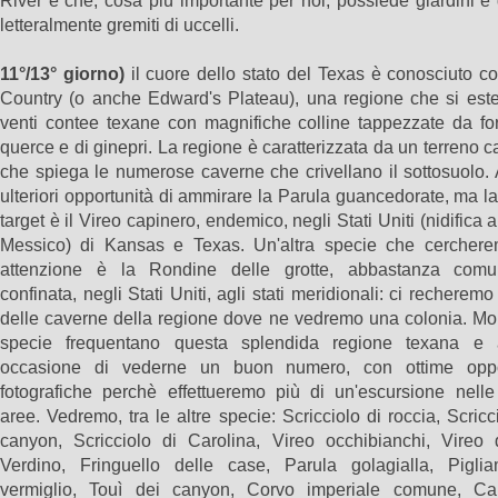
River e che, cosa più importante per noi, possiede giardini e 
letteralmente gremiti di uccelli.
11°/13° giorno)
il cuore dello stato del Texas è conosciuto c
Country (o anche Edward's Plateau), una regione che si est
venti contee texane con magnifiche colline tappezzate da for
querce e di ginepri. La regione è caratterizzata da un terreno c
che spiega le numerose caverne che crivellano il sottosuolo.
ulteriori opportunità di ammirare la Parula guancedorate, ma l
target è il Vireo capinero, endemico, negli Stati Uniti (nidifica 
Messico) di Kansas e Texas. Un'altra specie che cercher
attenzione è la Rondine delle grotte, abbastanza co
confinata, negli Stati Uniti, agli stati meridionali: ci recherem
delle caverne della regione dove ne vedremo una colonia. Mol
specie frequentano questa splendida regione texana e
occasione di vederne un buon numero, con ottime oppo
fotografiche perchè effettueremo più di un'escursione nelle
aree. Vedremo, tra le altre specie: Scricciolo di roccia, Scricc
canyon, Scricciolo di Carolina, Vireo occhibianchi, Vireo d
Verdino, Fringuello delle case, Parula golagialla, Pigli
vermiglio, Touì dei canyon, Corvo imperiale comune, Car