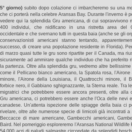
5° giorno)
subito dopo colazione ci imbarcheremo su una m
che ci porterà nella celebre Aransas Bay. Durante l'inverno è p
vedere qui la splendida Gru americana, di cui sopravvivono 
400 individui, che nidificano in una ristretta area del
occidentale e che svernano tutti in questa baia (anche se gli o
conservazionisti americani stanno tentando, apparenteme
successo, di creare una popolazione residente in Florida). Per
di marzo quasi tutte le gru sono ripartite per il Canada, ma ri
sicuramente ad ammirare qualche individuo che ha preferito r
la partenza. Oltre alla splendida gru, vedremo altre bellissime
come il Pellicano bianco americano, la Spatola rosa, l'Airone
minore, l'Airone della Louisiana, il Quattrocchi minore, il 
forbice nero, il Gabbiano sghignazzante, la Sterna reale. Tra l
migratrici che potrebbere essere ancora presenti, oltre alla
Gru americana, ci potrebbero essere anche l'Oca delle nevi e
canadese. Un'attenta ispezione delle spiagge della baia ci p
rivelare, oltre alle numerose specie di limicoli già incontrati a 
Beccacce di mare americane, Gambecchi americani, Gambe
Baird. Nel pomeriggio esploreremo l'Aransas National Wildlife
54.000 acri di paludi salmastre circondate da splendidi boschi.