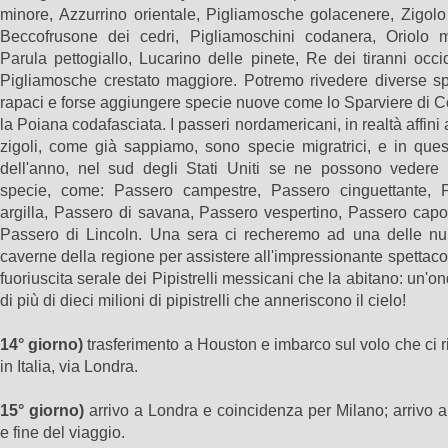
minore, Azzurrino orientale, Pigliamosche golacenere, Zigolo 
Beccofrusone dei cedri, Pigliamoschini codanera, Oriolo 
Parula pettogiallo, Lucarino delle pinete, Re dei tiranni occi
Pigliamosche crestato maggiore. Potremo rivedere diverse sp
rapaci e forse aggiungere specie nuove come lo Sparviere di 
la Poiana codafasciata. I passeri nordamericani, in realtà affini a
zigoli, come già sappiamo, sono specie migratrici, e in ques
dell'anno, nel sud degli Stati Uniti se ne possono vedere 
specie, come: Passero campestre, Passero cinguettante, 
argilla, Passero di savana, Passero vespertino, Passero capo
Passero di Lincoln. Una sera ci recheremo ad una delle n
caverne della regione per assistere all'impressionante spettaco
fuoriuscita serale dei Pipistrelli messicani che la abitano: un'o
di più di dieci milioni di pipistrelli che anneriscono il cielo!
14° giorno)
trasferimento a Houston e imbarco sul volo che ci r
in Italia, via Londra.
15° giorno)
arrivo a Londra e coincidenza per Milano; arrivo 
e fine del viaggio.