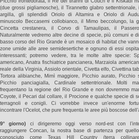
Picchio frontedorata, il Re dei tiranni di Couch e il Kiskadì 
(due grossi pigliamosche), il Tirannetto glabro settentrionale, 
argilla, gli splendidi Oriolo di Altamira e Oriolo di Audu
minuscolo Beccasemi collobianco, il Mimo beccolungo, la g
Cincetta crestanera, il Corvo di Tamaulipas, il Passero
Naturalmente vedremo altre decine di specie, più comuni e dif
basso corso del Rio Grande è un mosaico di habitat che vanno
zone umide alle aree semidesertiche e ognuno di essi ospita 
interessanti; potremo vedere, tra le molte altre specie: Sp
americano, Anatra fischiatrice pancianera, Marzaiola america
reale della Virginia, Assiolo orientale, Civetta elfo, Civettina ta
Tortora alibianche, Mimì maggiore, Picchio aurato, Picchio s
Picchio panciagialla, Cardinale settentrionale. Molti ma
frequentano la regione del Rio Grande e non dovremmo man
Coyote, il Pecari dal collare, il Procione e qualche specie di sc
terragnoli e conigli. Ci vorrebbe invece un'enorme fort
incontrare l'Ocelot, che pure frequenta le aree più boscose dell'
9° giorno)
ci dirigeremo oggi verso nord-est con l'int
raggiungere Concan, la nostra base di partenza per quell
conosciuto come Texas Hill Country (terra collinar