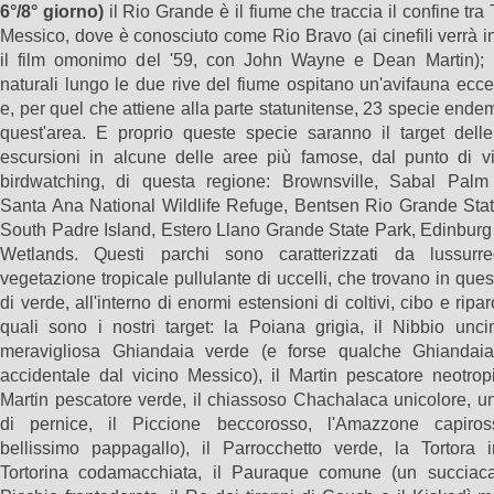
6°/8° giorno)
il Rio Grande è il fiume che traccia il confine tra
Messico, dove è conosciuto come Rio Bravo (ai cinefili verrà 
il film omonimo del '59, con John Wayne e Dean Martin); 
naturali lungo le due rive del fiume ospitano un'avifauna ecc
e, per quel che attiene alla parte statunitense, 23 specie ende
quest'area. E proprio queste specie saranno il target delle
escursioni in alcune delle aree più famose, dal punto di vi
birdwatching, di questa regione: Brownsville, Sabal Palm
Santa Ana National Wildlife Refuge, Bentsen Rio Grande Stat
South Padre Island, Estero Llano Grande State Park, Edinburg
Wetlands. Questi parchi sono caratterizzati da lussurre
vegetazione tropicale pullulante di uccelli, che trovano in ques
di verde, all'interno di enormi estensioni di coltivi, cibo e ripa
quali sono i nostri target: la Poiana grigia, il Nibbio unci
meravigliosa Ghiandaia verde (e forse qualche Ghiandai
accidentale dal vicino Messico), il Martin pescatore neotropi
Martin pescatore verde, il chiassoso Chachalaca unicolore, u
di pernice, il Piccione beccorosso, l'Amazzone capiro
bellissimo pappagallo), il Parrocchetto verde, la Tortora i
Tortorina codamacchiata, il Pauraque comune (un succiacap