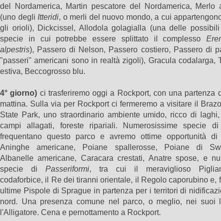
del Nordamerica, Martin pescatore del Nordamerica, Merlo a
(uno degli
Itteridi
, o merli del nuovo mondo, a cui appartengon
gli orioli), Dickcissel, Allodola golagialla (una delle possibil
specie in cui potrebbe essere splittato il complesso
Ere
alpestris
), Passero di Nelson, Passero costiero, Passero di p
"passeri" americani sono in realtà zigoli), Gracula codalarga,
estiva, Beccogrosso blu.
4° giorno)
ci trasferiremo oggi a Rockport, con una partenza 
mattina. Sulla via per Rockport ci fermeremo a visitare il Bra
State Park, uno straordinario ambiente umido, ricco di laghi,
campi allagati, foreste ripariali. Numerosissime specie di 
frequentano questo parco e avremo ottime opportunità di
Aninghe americane, Poiane spallerosse, Poiane di Sw
Albanelle americane, Caracara crestati, Anatre spose, e n
specie di
Passeriformi
, tra cui il meraviglioso Pigli
codaforbice, il Re dei tiranni orientale, il Regolo caporubino e, f
ultime Pispole di Sprague in partenza per i territori di nidificaz
nord. Una presenza comune nel parco, o meglio, nei suoi l
l'Alligatore. Cena e pernottamento a Rockport.