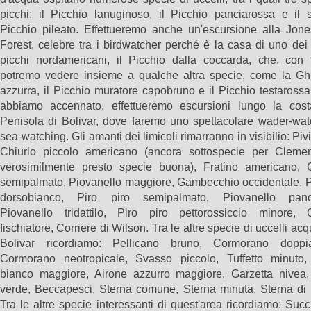
picchi: il Picchio lanuginoso, il Picchio panciarossa e il 
Picchio pileato. Effettueremo anche un'escursione alla Jone
Forest, celebre tra i birdwatcher perché è la casa di uno dei 
picchi nordamericani, il Picchio dalla coccarda, che, con f
potremo vedere insieme a qualche altra specie, come la Gh
azzurra, il Picchio muratore capobruno e il Picchio testaros
abbiamo accennato, effettueremo escursioni lungo la cost
Penisola di Bolivar, dove faremo uno spettacolare wader-wat
sea-watching. Gli amanti dei limicoli rimarranno in visibilio: Piv
Chiurlo piccolo americano (ancora sottospecie per Cleme
verosimilmente presto specie buona), Fratino americano, C
semipalmato, Piovanello maggiore, Gambecchio occidentale, Pi
dorsobianco, Piro piro semipalmato, Piovanello panc
Piovanello tridattilo, Piro piro pettorossiccio minore, C
fischiatore, Corriere di Wilson. Tra le altre specie di uccelli acqu
Bolivar ricordiamo: Pellicano bruno, Cormorano doppia
Cormorano neotropicale, Svasso piccolo, Tuffetto minuto,
bianco maggiore, Airone azzurro maggiore, Garzetta nivea,
verde, Beccapesci, Sterna comune, Sterna minuta, Sterna di F
Tra le altre specie interessanti di quest'area ricordiamo: Suc