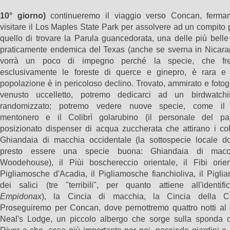
10° giorno)
continueremo il viaggio verso Concan, ferma
visitare il Los Maples State Park per assolvere ad un compito 
quello di trovare la Parula guancedorata, una delle più belle
praticamente endemica del Texas (anche se sverna in Nicarag
vorrà un poco di impegno perché la specie, che fre
esclusivamente le foreste di querce e ginepro, è rara e
popolazione è in pericoloso declino. Trovato, ammirato e fotogr
venusto uccelletto, potremo dedicarci ad un birdwatch
randomizzato; potremo vedere nuove specie, come il 
mentonero e il Colibrì golarubino (il personale del p
posizionato dispenser di acqua zuccherata che attirano i coli
Ghiandaia di macchia occidentale (la sottospecie locale d
presto essere una specie buona: Ghiandaia di macc
Woodehouse), il Piùi boschereccio orientale, il Fibi orient
Pigliamosche d'Acadia, il Pigliamosche fianchioliva, il Pigl
dei salici (tre "terribili", per quanto attiene all'identifi
Empidonax
), la Cincia di macchia, la Cincia della Ca
Proseguiremo per Concan, dove pernottremo quattro notti al 
Neal's Lodge, un piccolo albergo che sorge sulla sponda d