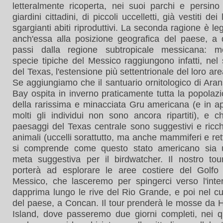
letteralmente ricoperta, nei suoi parchi e persino
giardini cittadini, di piccoli uccelletti, già vestiti dei 
sgargianti abiti riproduttivi. La seconda ragione è le
anch'essa alla posizione geografica del paese, a
passi dalla regione subtropicale messicana: mo
specie tipiche del Messico raggiungono infatti, nel
del Texas, l'estensione più settentrionale del loro are
Se aggiungiamo che il santuario ornitologico di Ara
Bay ospita in inverno praticamente tutta la popolaz
della rarissima e minacciata Gru americana (e in ap
molti gli individui non sono ancora ripartiti), e c
paesaggi del Texas centrale sono suggestivi e ricch
animali (uccelli sorattutto, ma anche mammiferi e retti
si comprende come questo stato americano sia 
meta suggestiva per il birdwatcher. Il nostro tou
porterà ad esplorare le aree costiere del Golfo
Messico, che lasceremo per spingerci verso l'inte
dapprima lungo le rive del Rio Grande, e poi nel c
del paese, a Concan. Il tour prenderà le mosse da 
Island, dove passeremo due giorni completi, nei q