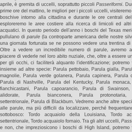
aprile, è gremita di uccelli, soprattutto piccoli
Passeriformi
. Du
prime ore del mattino, le migliori per i piccoli uccelli, visiteremo
boschive intorno alla cittadina e durante le ore centrali de
esploreremo le aree costiere alla ricerca di limicoli ed altri
acquatici. In questo periodo dell'anno i boschi del Texas mer
pullulano di
parule
(la controparte americana delle nostre silv
una giornata fortunata se ne possono vedere una trentina di 
Oltre a vedere un incredibile numero di parule, avremo a
piacere di vederle nel loro abito nuziale, che, oltre a essere u
per gli occhi, ci faciliterà alquanto l'identificazione; potremo
insieme ad altre specie: Parula pettobaio, Parula gialla, Paru
magnolie, Parula verde golanera, Parula capinera, Parula c
Parula di Nashville, Parula del Kentucky, Parula monaca,
fianchicastani, Parula capoarancio, Parula di Swainson,
alidorate, Parula bianconera, Parula protonotaria, 
settentrionale, Parula di Blackburn. Vedremo anche altre specie
alle parule, ma più difficili da localizzare, perché frequentano 
sottobosco: Tordo acquaiolo della Louisiana, Tordo ac
settentrionale, Tordo acquaiolo fornaio. Tra gli altri uccelli,
Pass
e non, che impreziosicono i boschi di High Island, potremo 