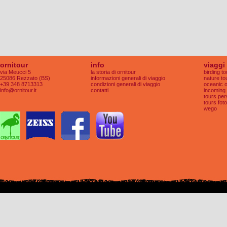
ornitour
info
viaggi
via Meucci 5
la storia di ornitour
birding t
25086 Rezzato (BS)
informazioni generali di viaggio
nature to
+39 348 8713313
condizioni generali di viaggio
oceanic 
info@ornitour.it
contatti
incoming 
tours per
tours foto
wego