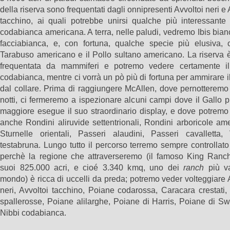
della riserva sono frequentati dagli onnipresenti Avvoltoi neri e 
tacchino, ai quali potrebbe unirsi qualche più interessante
codabianca americana. A terra, nelle paludi, vedremo Ibis bianc
facciabianca, e, con fortuna, qualche specie più elusiva, 
Tarabuso americano e il Pollo sultano americano. La riserva 
frequentata da mammiferi e potremo vedere certamente i
codabianca, mentre ci vorrà un pò più di fortuna per ammirare i
dal collare. Prima di raggiungere McAllen, dove pernotteremo
notti, ci fermeremo a ispezionare alcuni campi dove il Gallo p
maggiore esegue il suo straordinario display, e dove potremo
anche Rondini aliruvide settentrionali, Rondini arboricole am
Sturnelle orientali, Passeri alaudini, Passeri cavalletta, 
testabruna. Lungo tutto il percorso terremo sempre controllato 
perchè la regione che attraverseremo (il famoso King Ranch
suoi 825.000 acri, e cioé 3.340 kmq, uno dei
ranch
più va
mondo) è ricca di uccelli da preda; potremo veder volteggiare 
neri, Avvoltoi tacchino, Poiane codarossa, Caracara crestati
spallerosse, Poiane alilarghe, Poiane di Harris, Poiane di S
Nibbi codabianca.