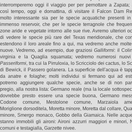
interromperemo oggi il viaggio per per pernottare a Zapata;
così tempo, oggi e domattina, di visitare il Falcon Dam Res
molto interessante sia per le specie acquatiche presenti in
immenso reservoir, che per le specie terragnole che frequen
zone aride e vegetate intorno alle sue rive. Avremo ulteriori o
di vedere le specie più rare del Texas meridionale, che c
estendono il loro areale fino a qui, ma vedremo anche molte
nuove. Vedremo, ad esempio, due graziosi
Galliformi
: il Coli
virginia e la Quaglia squamata; vedremo numerosi nuovi 
Passeriformi
, tra cui la Pirruloxia, lo Scricciolo dei cactus, lo S
di Bewick, il Passero golanera. La superficie dell'acqua è ta
da anatre e folaghe; molti individui si fermano qui ad est
potremo aggiungere qualche specie, anche se di non part
pregio, alla nostra lista: Germano reale (ma la locale sottospe
dovrebbe presto essere una specie buona, Germano mess
Codone comune, Mestolone comune, Marzaiola amer
Moriglione dorsoditela, Moretta minore, Moretta dal collare, Qua
minore, Smergo monaco, Gobbo della Giamaica. Nelle acqu
stanno immobili gli aironi: Aironi azzurri maggiori e minori, N
comuni e testagialla, Garzette nivee.