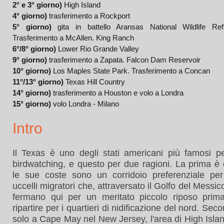
2° e 3° giorno)
High Island
4° giorno)
trasferimento a Rockport
5° giorno)
gita in battello Aransas National Wildlife Ref
Trasferimento a McAllen. King Ranch
6°/
8° giorno)
Lower Rio Grande Valley
9° giorno)
trasferimento a Zapata. Falcon Dam Reservoir
10° giorno)
Los Maples State Park. Trasferimento a Concan
11°/13° giorno)
Texas Hill Country
14° giorno)
trasferimento a Houston e volo a Londra
15° giorno)
volo Londra - Milano
Intro
Il Texas è uno degli stati americani più famosi pe
birdwatching, e questo per due ragioni. La prima è
le sue coste sono un corridoio preferenziale per
uccelli migratori che, attraversato il Golfo del Messico
fermano qui per un meritato piccolo riposo prim
ripartire per i quartieri di nidificazione del nord. Sec
solo a Cape May nel New Jersey, l'area di High Isla