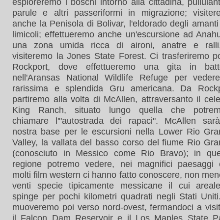
esploreremo i boschi intorno alla cittadina, pullulant
parule e altri passeriformi in migrazione; visite
anche la Penisola di Bolivar, l'eldorado degli amanti
limicoli; effettueremo anche un'escursione ad Anah
una zona umida ricca di aironi, anatre e ralli
visiteremo la Jones State Forest. Ci trasferiremo p
Rockport, dove effettueremo una gita in batte
nell'Aransas National Wildlife Refuge per veder
rarissima e splendida Gru americana. Da Rockp
partiremo alla volta di McAllen, attraversanto il cel
King Ranch, situato lungo quella che potre
chiamare l'"autostrada dei rapaci". McAllen sar
nostra base per le escursioni nella Lower Rio Gr
Valley, la vallata del basso corso del fiume Rio Gr
(conosciuto in Messico come Rio Bravo); in que
regione potremo vedere, nei magnifici paesaggi 
molti film western ci hanno fatto conoscere, non men
venti specie tipicamente messicane il cui areal
spinge per pochi kilometri quadrati negli Stati Uniti
muoveremo poi verso nord-ovest, fermandoci a visi
il Falcon Dam Reservoir e il Los Maples State P