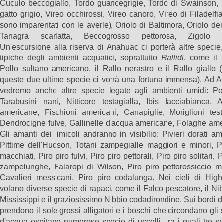
Cuculo beccogiallo, Tordo guancegrigie, Tordo di Swainson, 
gatto grigio, Vireo occhirossi, Vireo canoro, Vireo di Filadelfia 
sono imparentati con le averle), Oriolo di Baltimora, Oriolo dei f
Tanagra scarlatta, Beccogrosso pettorosa, Zigolo i
Un'escursione alla riserva di Anahuac ci porterà altre specie
tipiche degli ambienti acquatici, soprattutto
Rallidi
, come il 
Pollo sultano americano, il Rallo nerastro e il Rallo giallo
queste due ultime specie ci vorrà una fortuna immensa). Ad 
vedremo anche altre specie legate agli ambienti umidi: Pod
Tarabusini nani, Nitticore testagialla, Ibis facciabianca, A
americane, Fischioni americani, Canapiglie, Moriglioni test
Dendrocigne fulve, Gallinelle d'acqua americane, Folaghe ame
Gli amanti dei limicoli andranno in visibilio: Pivieri dorati am
Pittime dell'Hudson, Totani zampegialle maggiori e minori, P
macchiati, Piro piro fulvi, Piro piro pettorali, Piro piro solitari, 
zampelunghe, Falaropi di Wilson, Piro piro pettorossiccio ma
Cavalieri messicani, Piro piro codalunga. Nei cieli di High
volano diverse specie di rapaci, come il Falco pescatore, il Ni
Mississippi e il graziosissimo Nibbio codadirondine. Sui bordi d
prendono il sole grossi alligatori e i boschi che circondano gli
d'acqua ospitano numerose specie di uccelli, tra i quali tre s